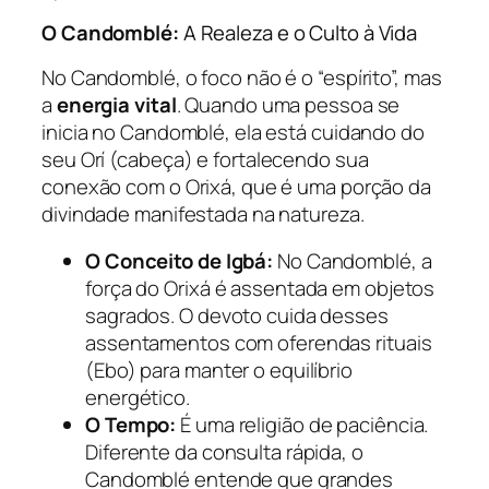
O Candomblé:
A Realeza e o Culto à Vida
No Candomblé, o foco não é o “espírito”, mas
a
energia vital
. Quando uma pessoa se
inicia no Candomblé, ela está cuidando do
seu
Orí
(cabeça) e fortalecendo sua
conexão com o Orixá, que é uma porção da
divindade manifestada na natureza.
O Conceito de Igbá:
No Candomblé, a
força do Orixá é assentada em objetos
sagrados. O devoto cuida desses
assentamentos com oferendas rituais
(Ebo) para manter o equilíbrio
energético.
O Tempo:
É uma religião de paciência.
Diferente da consulta rápida, o
Candomblé entende que grandes