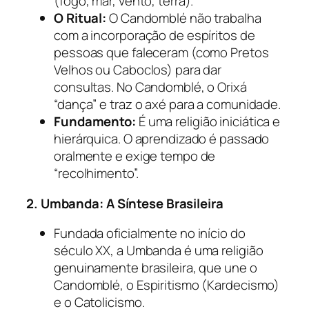
(fogo, mar, vento, terra).
O Ritual:
O Candomblé não trabalha
com a incorporação de espíritos de
pessoas que faleceram (como Pretos
Velhos ou Caboclos) para dar
consultas. No Candomblé, o Orixá
“dança” e traz o axé para a comunidade.
Fundamento:
É uma religião iniciática e
hierárquica. O aprendizado é passado
oralmente e exige tempo de
“recolhimento”.
2. Umbanda: A Síntese Brasileira
Fundada oficialmente no início do
século XX, a Umbanda é uma religião
genuinamente brasileira, que une o
Candomblé, o Espiritismo (Kardecismo)
e o Catolicismo.